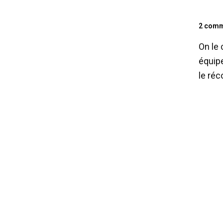
2 comm
On le 
équipe
le réc