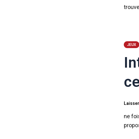
trouve
JEUX
In
ce
Laisse
ne fo
propos