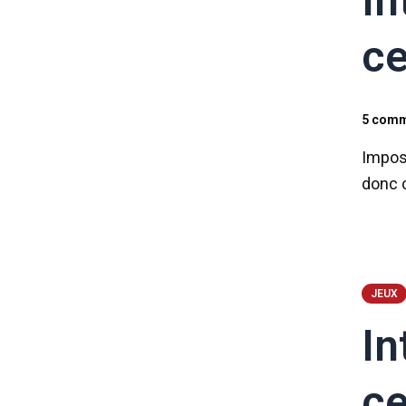
In
ce
5 comm
Imposs
donc 
JEUX
In
ce