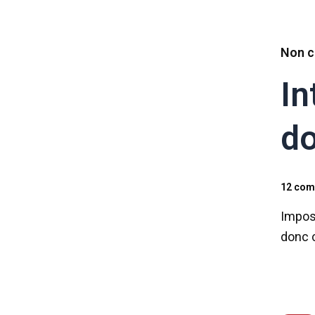
Non c
In
do
12 com
Imposs
donc 