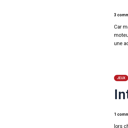
3 comm
Car ma
moteur
une ac
JEUX
In
1 comm
lors c