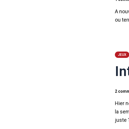
A nouv
ou ter
JEUX
In
2 comm
Hier n
la sem
juste 