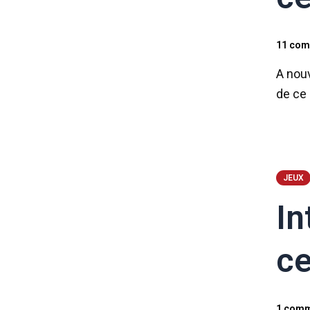
11 com
A nouv
de ce 
JEUX
In
ce
1 comm