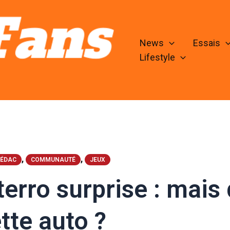
News
Essais
Lifestyle
,
,
RÉDAC
COMMUNAUTÉ
JEUX
terro surprise : mais
tte auto ?