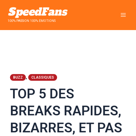
Aller
au
contenu
100% PASSION 100% EMOTIONS
,
BUZZ
CLASSIQUES
TOP 5 DES
BREAKS RAPIDES,
BIZARRES, ET PAS