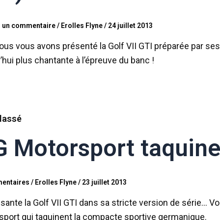
r un commentaire
/
Erolles Flyne
/
24 juillet 2013
ous vous avons présenté la Golf VII GTI préparée par se
’hui plus chantante à l’épreuve du banc !
lassé
 Motorsport taquine 
entaires
/
Erolles Flyne
/
23 juillet 2013
isante la Golf VII GTI dans sa stricte version de série… V
sport qui taquinent la compacte sportive germanique.