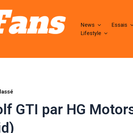
News
Essais
Lifestyle
lassé
lf GTI par HG Motorsp
id)