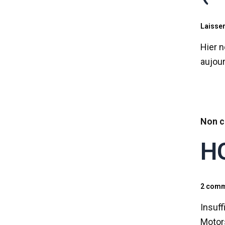
Laisse
Hier n
aujour
Non c
HG
2 comm
Insuff
Motor