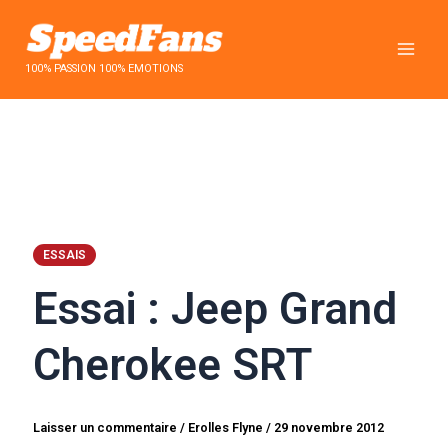
Aller
au
contenu
100% PASSION 100% EMOTIONS
ESSAIS
Essai : Jeep Grand
Cherokee SRT
Laisser un commentaire
/
Erolles Flyne
/
29 novembre 2012