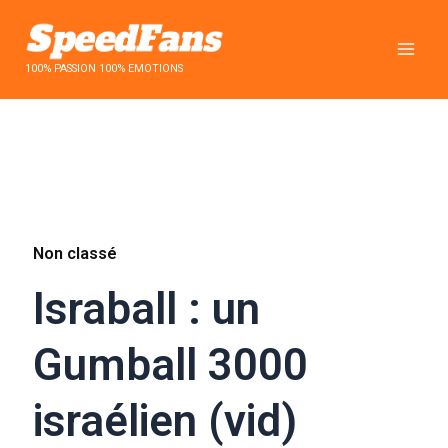
Aller
au
contenu
100% PASSION 100% EMOTIONS
Non classé
Israball : un
Gumball 3000
israélien (vid)