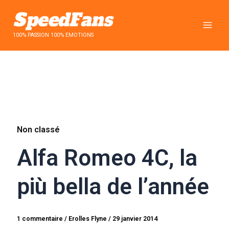
Aller
au
contenu
100% PASSION 100% EMOTIONS
Non classé
Alfa Romeo 4C, la
più bella de l’année
1 commentaire
/
Erolles Flyne
/
29 janvier 2014