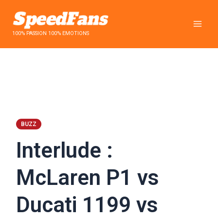
Aller
au
contenu
100% PASSION 100% EMOTIONS
BUZZ
Interlude :
McLaren P1 vs
Ducati 1199 vs