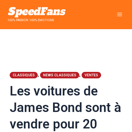
Aller
au
contenu
100% PASSION 100% EMOTIONS
,
,
CLASSIQUES
NEWS CLASSIQUES
VENTES
Les voitures de
James Bond sont à
vendre pour 20