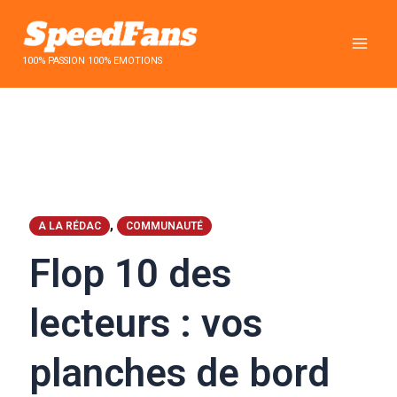
Aller
au
contenu
100% PASSION 100% EMOTIONS
,
A LA RÉDAC
COMMUNAUTÉ
Flop 10 des
lecteurs : vos
planches de bord