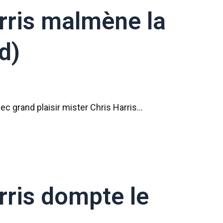
arris malmène la
d)
ec grand plaisir mister Chris Harris…
rris dompte le