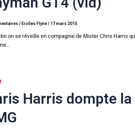
yman GT4 (vid)
entaires
/
Erolles Flyne
/
17 mars 2015
in on se réveille en compagnie de Mister Chris Harris q
ine…
ris Harris dompte l
MG