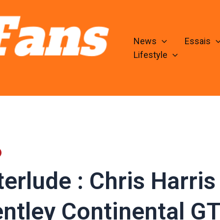
News
Essais
Lifestyle
terlude : Chris Harri
ntley Continental G