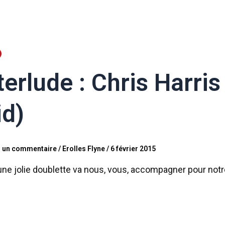
terlude : Chris Harris
id)
r un commentaire
/
Erolles Flyne
/
6 février 2015
une jolie doublette va nous, vous, accompagner pour notre