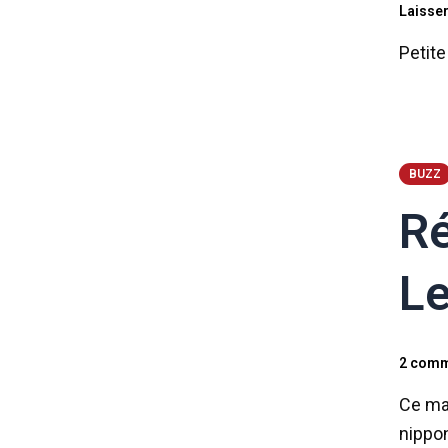
Laisse
Petit
BUZZ
Ré
Le
2 comm
Ce ma
nippo