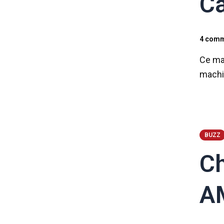
Ca
4 comm
Ce mat
mach
BUZZ
Ch
A