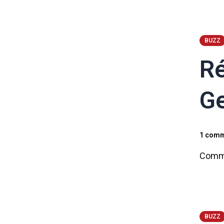
BUZZ
Ré
Ge
1 comm
Comme 
BUZZ