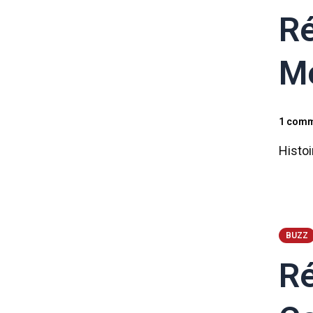
Ré
Me
1 comm
Histoi
BUZZ
Ré