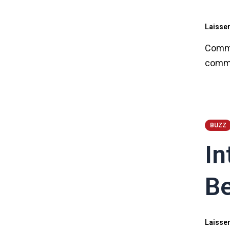
Laisse
Comme
comme
BUZZ
In
Be
Laisse