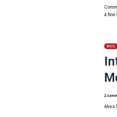
Comme
à fini
BUZZ
In
M
2 comm
Alors 