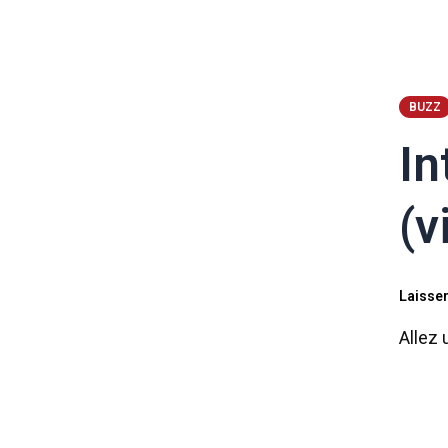
BUZZ
In
(v
Laisse
Allez 