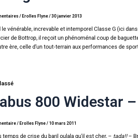
entaires
/
Erolles Flyne
/
30 janvier 2013
le vénérable, increvable et intemporel Classe G (ici dans
cier de Bottrop, il reçoit un phénoménal coup de baguett
tre ère, celle d’un tout-terrain aux performances de sport
lassé
abus 800 Widestar –
entaire
/
Erolles Flyne
/
10 mars 2011
 temps de crise du baril oulala qu’il est cher, –
tada!!
– Br