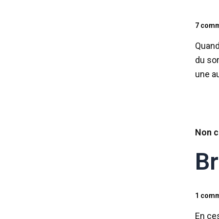
7 comm
Quand 
du sor
une au
Non c
Br
1 comm
En ces