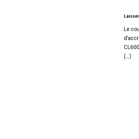
Laisse
Le cou
d’acc
CL600.
(…)