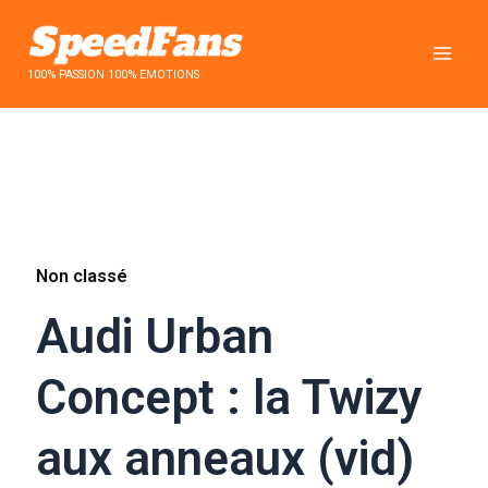
Aller
au
contenu
100% PASSION 100% EMOTIONS
Non classé
Audi Urban
Concept : la Twizy
aux anneaux (vid)