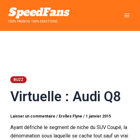
Aller
au
contenu
100% PASSION 100% EMOTIONS
BUZZ
Virtuelle : Audi Q8
Laisser un commentaire
/
Erolles Flyne
/
1 janvier 2015
Ayant défriché le segment de niche du SUV Coupé, la
dénomination sous laquelle se cache tout sauf un vrai