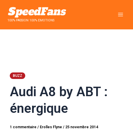
Aller
au
contenu
100% PASSION 100% EMOTIONS
BUZZ
Audi A8 by ABT :
énergique
1 commentaire
/
Erolles Flyne
/
25 novembre 2014