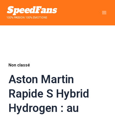
Aller
au
contenu
100% PASSION 100% EMOTIONS
Non classé
Aston Martin
Rapide S Hybrid
Hydrogen : au