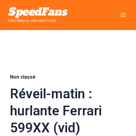
Aller
au
contenu
100% PASSION 100% EMOTIONS
Non classé
Réveil-matin :
hurlante Ferrari
599XX (vid)