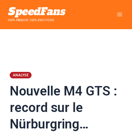
Aller
au
contenu
100% PASSION 100% EMOTIONS
ANALYSE
Nouvelle M4 GTS :
record sur le
Nürburgring…